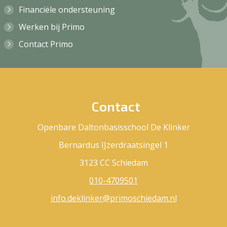
Financiële ondersteuning
Werken bij Primo
Contact Primo
Contact
Openbare Daltonbasisschool De Klinker
Bernardus IJzerdraatsingel 1
3123 CC Schiedam
010-4709501
info.deklinker@primoschiedam.nl